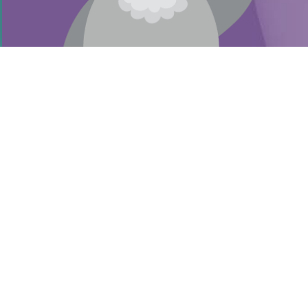
Oxigenoterapia de alto flujo
CPAP
Ventilación invasiva
Reanimación
Humidificación perioperatoria
Calentamiento del paciente
Administración de fármacos
NUESTRA EMPRESA
Acerca de nosotros
Blog Inspire