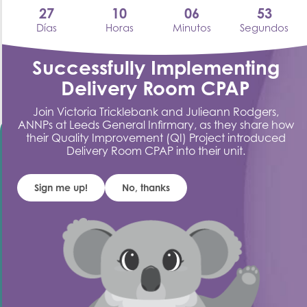
27
10
06
53
Días
Horas
Minutos
Segundos
Por qué el ajuste de la mascarilla importa en la
Successfully Implementing
ventilación mecánica no invasiva
Delivery Room CPAP
enero 30, 2026
Join Victoria Tricklebank and Julieann Rodgers,
ANNPs at Leeds General Infirmary, as they share how
their Quality Improvement (QI) Project introduced
Delivery Room CPAP into their unit.
PRODUCTOS
Cuidados intensivos para adultos
Sign me up!
No, thanks
Cuidados intensivos neonatales
Cuidados perioperatorios
Todos los productos
Formación
TERAPIAS