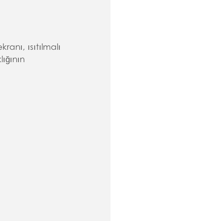
ranı, ısıtılmalı
lığının