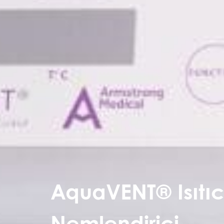
AquaVENT® Isıtıc
Nemlendirici