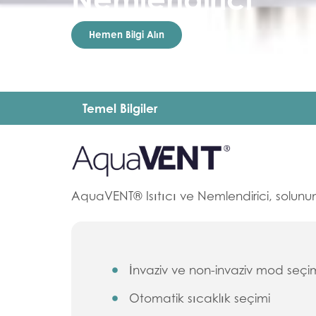
Hemen Bilgi Alın
Temel Bilgiler
AquaVENT® Isıtıcı ve Nemlendirici, solunum 
İnvaziv ve non-invaziv mod seçi
Otomatik sıcaklık seçimi