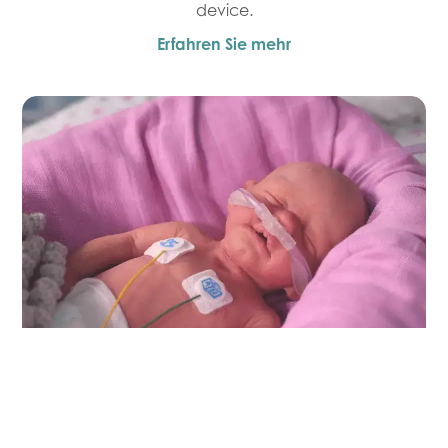
device.
Erfahren Sie mehr
NeoFlow® Systeme für die
neonatale nasale High-Flow-
Sauerstofftherapie (nHFOT) und