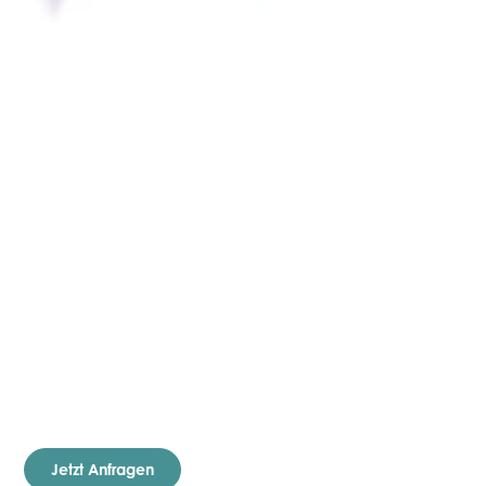
AquaVENT® VT
Beatmungsschläuche
Jetzt Anfragen